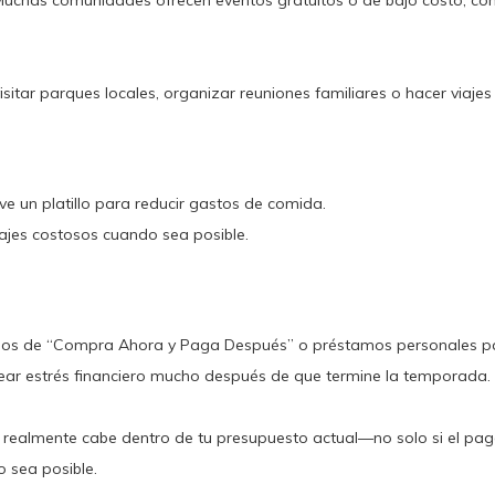
chas comunidades ofrecen eventos gratuitos o de bajo costo, como co
isitar parques locales, organizar reuniones familiares o hacer viaj
e un platillo para reducir gastos de comida.
iajes costosos cuando sea posible.
vicios de “Compra Ahora y Paga Después” o préstamos personales p
ar estrés financiero mucho después de que termine la temporada.
realmente cabe dentro de tu presupuesto actual—no solo si el pag
 sea posible.