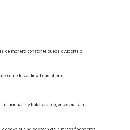
des de manera constante puede ayudarte a
nte como la cantidad que ahorras.
intencionales y hábitos inteligentes pueden
 y apoyo que se adapten a tus metas financieras