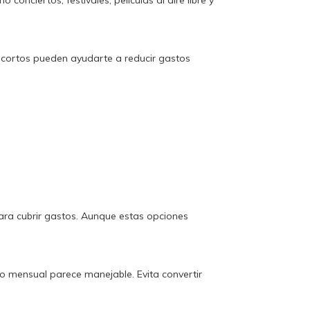
nciertos, festivales, películas al aire libre y
es cortos pueden ayudarte a reducir gastos
ara cubrir gastos. Aunque estas opciones
o mensual parece manejable. Evita convertir