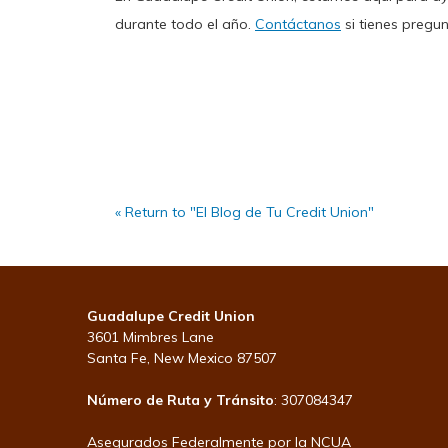
durante todo el año.
Contáctanos
si tienes pregu
« Return to "El Blog de Tu Credit Union"
Guadalupe Credit Union
3601 Mimbres Lane
Santa Fe, New Mexico 87507
Número de Ruta y Tránsito
: 307084347
Asegurados Federalmente por la NCUA