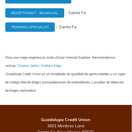
- Santa Fe
RECEPTIONIST - BILINGUAL
- Santa Fe
TRAINING SPECIALIST
Para una mejor experiencia, evite utilizar Internet Explorer. Recomendamos
utilizar
Chrome
,
Safari
,
Firefox
o
Edge
.
Guadalupe Credit Union es un empleador de igualdad de oportunidades y un lugar
de trabajo libre de drogas (comprobaciones de antecedentes y pruebas de detección
de drogas realizadas).
Guadalupe Credit Union
3601 Mimbres Lane