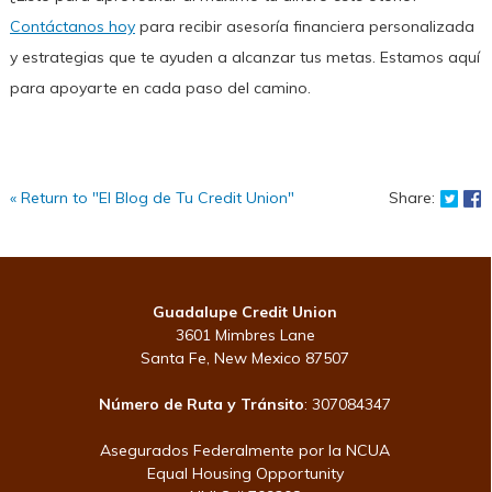
Contáctanos hoy
para recibir asesoría financiera personalizada
y estrategias que te ayuden a alcanzar tus metas. Estamos aquí
para apoyarte en cada paso del camino.
Shar
S
« Return to "El Blog de Tu Credit Union"
Share:
Guadalupe Credit Union
3601 Mimbres Lane
Santa Fe, New Mexico 87507
Número de Ruta y Tránsito
: 307084347
Asegurados Federalmente por la NCUA
Equal Housing Opportunity