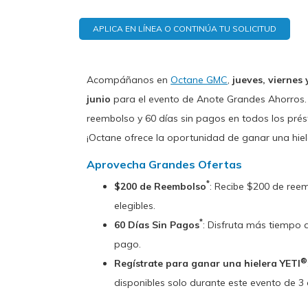
APLICA EN LÍNEA O CONTINÚA TU SOLICITUD
Acompáñanos en
Octane GMC
,
jueves, viernes 
junio
para el evento de Anote Grandes Ahorros.
reembolso y 60 días sin pagos en todos los pr
¡Octane ofrece la oportunidad de ganar una hiel
Aprovecha Grandes Ofertas
*
$200 de Reembolso
: Recibe $200 de ree
elegibles.
*
60 Días Sin Pagos
: Disfruta más tiempo 
pago.
®
Regístrate para ganar una hielera YETI
disponibles solo durante este evento de 3 