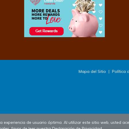
Mapa del Sitio
|
Política 
 experiencia de usuario óptima. Al utilizar este sitio web, usted ace
ales, favor de leer nuestra
Declaración de Privacidad
.