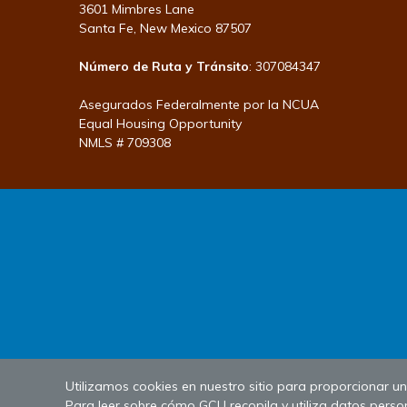
3601 Mimbres Lane
Santa Fe, New Mexico 87507
Número de Ruta y Tránsito
: 307084347
Asegurados Federalmente por la NCUA
Equal Housing Opportunity
NMLS # 709308
Utilizamos cookies en nuestro sitio para proporcionar una
Para leer sobre cómo GCU recopila y utiliza datos person